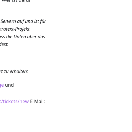
 Wer ist dafür
Servern auf und ist für
aratext-Projekt
dass die Daten über das
dest.
t zu erhalten:
ge
und
t/tickets/new
E-Mail: