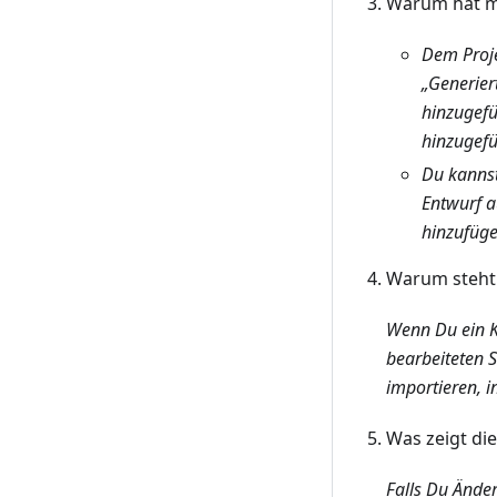
Warum hat me
Dem Proje
„Generier
hinzugefü
hinzugefü
Du kannst
Entwurf a
hinzufüge
Warum steht 
Wenn Du ein K
bearbeiteten 
importieren, i
Was zeigt die
Falls Du Ände