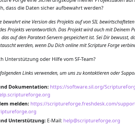
pture Forge eine Sicherungskopie meiner Projektdaten auf?
ch, dass die Daten sicher aufbewahrt werden?
e bewahrt eine Version des Projekts auf von SIL bewirtschafteten 
 des Projekts verantwortlich. Das Projekt wird auch mit Deinem P
, das auf den Paratext-Servern gespeichert ist. Sei Dir bewusst, 
tauscht werden, wenn Du Dich online mit Scripture Forge verbin
ich Unterstützung oder Hilfe vom SF-Team?
 folgenden Links verwenden, um uns zu kontaktieren oder Suppor
und Dokumentation:
https://software.sil.org/ScriptureFor
help.scriptureforge.org
blem melden:
https://scriptureforge.freshdesk.com/suppor
iptureforge.org
und Unterstützung:
E-Mail:
help@scriptureforge.org