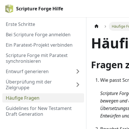
Scripture Forge Hilfe
Erste Schritte
Häufige F
Bei Scripture Forge anmelden
Häufi
Ein Paratext-Projekt verbinden
Scripture Forge mit Paratext
synchronisieren
Fragen z
Entwurf generieren
Wie passt Sc
Überprüfung mit der
Zielgruppe
Scripture Forg
Häufige Fragen
bewegen und da
Guidelines for New Testament
Übersetzungssch
Draft Generation
Entwürfen und 