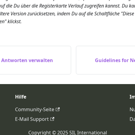
f die Du über die Registerkarte Verlauf zugreifen kannst. Du ka
ältere Version zurücksetzen, indem Du auf die Schaltfläche "Diese
n" klickst.
 Antworten verwalten
Guidelines for 
Hilfe
I
Community-Seite
N
E-Mail Support
D
Copyright ©️ 2025 SIL International